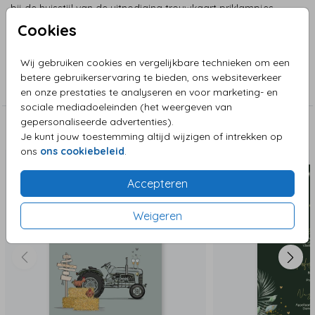
bij de huisstijl van de uitnodiging trouwkaart priklampjes
met groene takjes en bruidspaar.
Cookies
Wij gebruiken cookies en vergelijkbare technieken om een
Collectie
betere gebruikerservaring te bieden, ons websiteverkeer
Menu kaarten
en onze prestaties te analyseren en voor marketing- en
sociale mediadoeleinden (het weergeven van
gepersonaliseerde advertenties).
Deze zijn ook leuk!
Je kunt jouw toestemming altijd wijzigen of intrekken op
ons
ons cookiebeleid
.
Accepteren
Weigeren