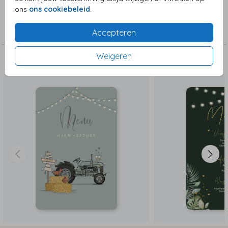
ons
ons cookiebeleid
.
Collectie
Menu kaarten
Accepteren
Weigeren
Deze zijn ook leuk!