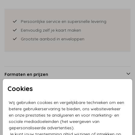
Persoonlijke service en supersnelle levering
Eenvoudig zelf je kaart maken
Grootste aanbod in enveloppen
Formaten en prijzen
Cookies
Productinformatie
Wij gebruiken cookies en vergelijkbare technieken om een
betere gebruikerservaring te bieden, ons websiteverkeer
en onze prestaties te analyseren en voor marketing- en
Omschrijving
sociale mediadoeleinden (het weergeven van
Menukaart met delftblauwe bloemen en goudfolie
gepersonaliseerde advertenties).
Je kunt jouw toestemming altijd wijzigen of intrekken op