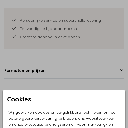
Persoonlijke service en supersnelle levering
Eenvoudig zelf je kaart maken
Grootste aanbod in enveloppen
Formaten en prijzen
Productinformatie
Cookies
Omschrijving
Wij gebruiken cookies en vergelijkbare technieken om een
betere gebruikerservaring te bieden, ons websiteverkeer
Wilt u een stijlvolle menukaart in een unieke kleur? Kies dan
en onze prestaties te analyseren en voor marketing- en
voor de menukaart in lila met takjes en glitterlook! Deze