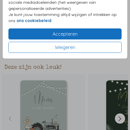
sociale mediadoeleinden (het weergeven van
bloemrijke menukaart is perfect voor een romantisch diner
gepersonaliseerde advertenties).
of een bruiloft. De kleur lila staat voor liefde en passie, dus
Je kunt jouw toestemming altijd wijzigen of intrekken op
wat kan er nog mooier zijn dan dit?
Toon meer
ons
ons cookiebeleid
.
Accepteren
Collectie
Weigeren
Menu kaarten
Deze zijn ook leuk!