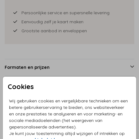
Persoonlijke service en supersnelle levering
Eenvoudig zelf je kaart maken
Grootste aanbod in enveloppen
Formaten en prijzen
Cookies
Productinformatie
Wij gebruiken cookies en vergelijkbare technieken om een
betere gebruikerservaring te bieden, ons websiteverkeer
Omschrijving
en onze prestaties te analyseren en voor marketing- en
Menukaart grijze tinten met koperfolie
sociale mediadoeleinden (het weergeven van
gepersonaliseerde advertenties).
Je kunt jouw toestemming altijd wijzigen of intrekken op
Collectie