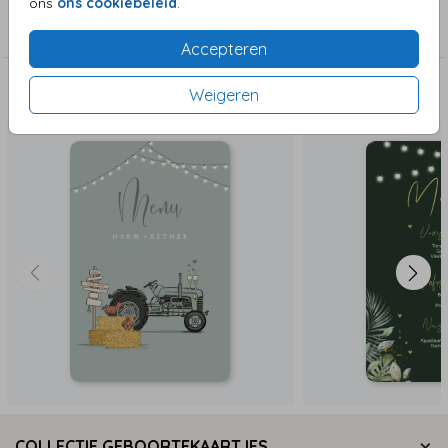
ons
ons cookiebeleid
.
Menu kaarten
Accepteren
Weigeren
Deze zijn ook leuk!
COLLECTIE GEBOORTEKAARTJES