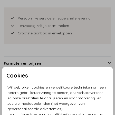
Persoonlijke service en supersnelle levering
Eenvoudig zelf je kaart maken
Grootste aanbod in enveloppen
Formaten en prijzen
Cookies
Productinformatie
Wij gebruiken cookies en vergelijkbare technieken om een
betere gebruikerservaring te bieden, ons websiteverkeer
en onze prestaties te analyseren en voor marketing- en
Omschrijving
sociale mediadoeleinden (het weergeven van
Bedankkaart tekst en takjes in mooie tinten
gepersonaliseerde advertenties).
Je kunt jouw toestemming altijd wijzigen of intrekken op