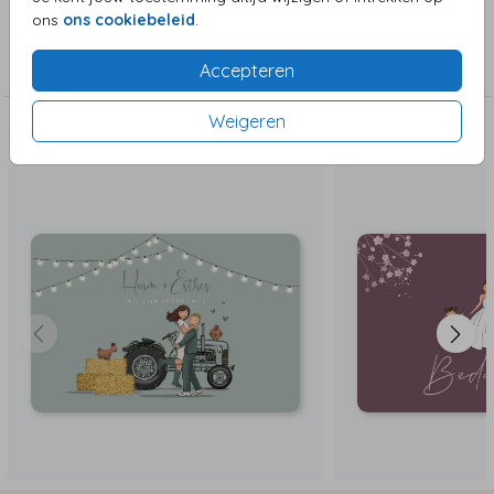
ons
ons cookiebeleid
.
Collectie
Bedankkaarten
Accepteren
Weigeren
Deze zijn ook leuk!