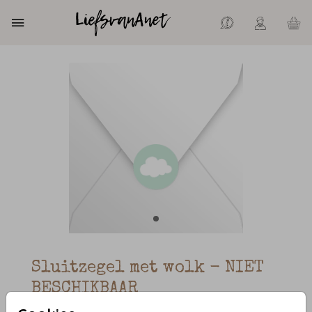
Sluitzegel met wolk - NIET
BESCHIKBAAR