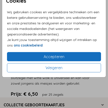
Cookies
Helaas is dit product tijdelijk uitverkocht!
Heb je vragen? Neem dan contact met ons op.
Wij gebruiken cookies en vergelijkbare technieken om een
betere gebruikerservaring te bieden, ons websiteverkeer
en onze prestaties te analyseren en voor marketing- en
Persoonlijke service en supersnelle levering
sociale mediadoeleinden (het weergeven van
Eenvoudig zelf je product maken
gepersonaliseerde advertenties).
Je kunt jouw toestemming altijd wijzigen of intrekken op
Levering aan huis
ons
ons cookiebeleid
.
Accepteren
OMSCHRIJVING
Bij een wolk van een zoon of dochter hoort natuurlijk
Weigeren
ook een wolk van een sluitzegel. Deze mintgroene
sluitzegel met witte wolk is universeel en kan voor
zowel jongens als meisjes worden gebruikt.
Prijs:
€ 6,50
per 25 zegels
COLLECTIE GEBOORTEKAARTJES