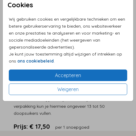
Cookies
Helaas is dit product tijdelijk uitverkocht!
Heb je vragen? Neem dan contact met ons op.
Wij gebruiken cookies en vergelijkbare technieken om een
betere gebruikerservaring te bieden, ons websiteverkeer
en onze prestaties te analyseren en voor marketing- en
Persoonlijke service en supersnelle levering
sociale mediadoeleinden (het weergeven van
Eenvoudig zelf je product maken
gepersonaliseerde advertenties).
Levering aan huis
Je kunt jouw toestemming altijd wijzigen of intrekken op
ons
ons cookiebeleid
.
Accepteren
OMSCHRIJVING
Smakelijke roze-witte fruithartjes die je als
Weigeren
geboortebedankje kunt gebruiken voor het
kraambezoek bij je meisje. Afhankelijk van de
verpakking kun je hiermee ongeveer 13 tot 50
doopsuikers vullen.
Prijs:
€ 17,50
per 1 snoepgoed