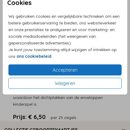
Cookies
Wij gebruiken cookies en vergelijkbare technieken om een
betere gebruikerservaring te bieden, ons websiteverkeer
en onze prestaties te analyseren en voor marketing- en
Persoonlijke service en supersnelle levering
sociale mediadoeleinden (het weergeven van
Eenvoudig zelf je product maken
gepersonaliseerde advertenties).
Levering aan huis
Je kunt jouw toestemming altijd wijzigen of intrekken op
ons
ons cookiebeleid
.
Accepteren
OMSCHRIJVING
Hoe stoer is deze sluitzegel met zwart & wit stempel
Weigeren
en ster? De sluitzegels hebben een doorsnede van
35mm en zijn voorzien van een hoge kleefkracht
waardoor het dichtplakken van de enveloppen
kinderspel is.
Prijs:
€ 6,50
per 25 zegels