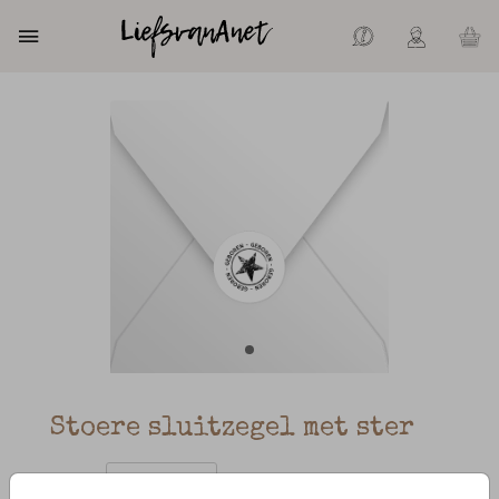
Stoere sluitzegel met ster
Aantal
x 25 zegels
Prijs:
€ 6,50