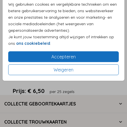
Helaas is dit product tijdelijk uitverkocht!
Wij gebruiken cookies en vergelijkbare technieken om een
betere gebruikerservaring te bieden, ons websiteverkeer
Heb je vragen? Neem dan contact met ons op.
en onze prestaties te analyseren en voor marketing- en
sociale mediadoeleinden (het weergeven van
gepersonaliseerde advertenties).
Persoonlijke service en supersnelle levering
Je kunt jouw toestemming altijd wijzigen of intrekken op
Eenvoudig zelf je product maken
ons
ons cookiebeleid
.
Levering aan huis
Accepteren
Weigeren
OMSCHRIJVING
Sluitzegel presenting
Prijs:
€ 6,50
per 25 zegels
COLLECTIE GEBOORTEKAARTJES
COLLECTIE TROUWKAARTEN