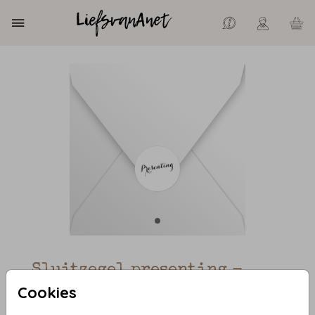
Sluitzegel presenting -
Cookies
niet beschikbaar