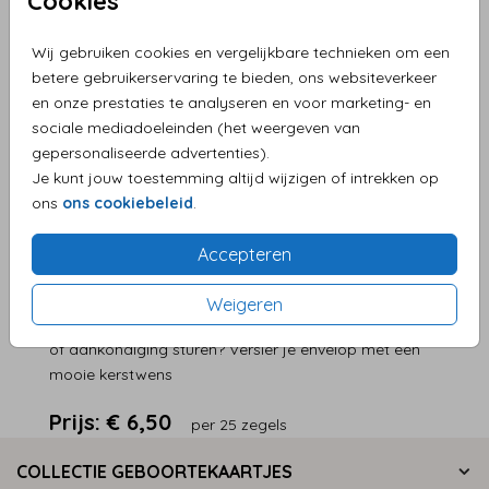
Cookies
Helaas is dit product tijdelijk uitverkocht!
Wij gebruiken cookies en vergelijkbare technieken om een
Heb je vragen? Neem dan contact met ons op.
betere gebruikerservaring te bieden, ons websiteverkeer
en onze prestaties te analyseren en voor marketing- en
sociale mediadoeleinden (het weergeven van
Persoonlijke service en supersnelle levering
gepersonaliseerde advertenties).
Eenvoudig zelf je product maken
Je kunt jouw toestemming altijd wijzigen of intrekken op
ons
ons cookiebeleid
.
Levering aan huis
Accepteren
OMSCHRIJVING
Weigeren
X-mas sluitstickers! Rond de feestdagen je uitnodiging
of aankondiging sturen? Versier je envelop met een
mooie kerstwens
Prijs:
€ 6,50
per 25 zegels
COLLECTIE GEBOORTEKAARTJES