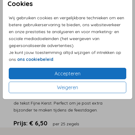
Cookies
Helaas is dit product tijdelijk uitverkocht!
Wij gebruiken cookies en vergelijkbare technieken om een
Heb je vragen? Neem dan contact met ons op.
betere gebruikerservaring te bieden, ons websiteverkeer
en onze prestaties te analyseren en voor marketing- en
sociale mediadoeleinden (het weergeven van
Persoonlijke service en supersnelle levering
gepersonaliseerde advertenties).
Eenvoudig zelf je product maken
Je kunt jouw toestemming altijd wijzigen of intrekken op
Levering aan huis
ons
ons cookiebeleid
.
Accepteren
OMSCHRIJVING
Weigeren
Voeg een warme, feestelijke touch toe aan je
kerstkaarten of cadeautjes met deze sluitzegel met
de tekst Fijne Kerst. Perfect om je post extra
bijzonder te maken tijdens de feestdagen.
Prijs:
€ 6,50
per 25 zegels