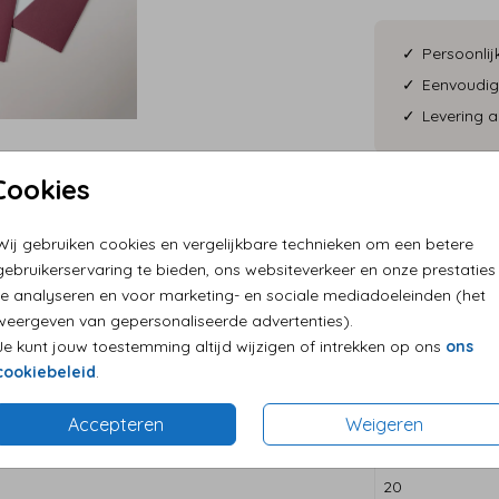
Persoonlij
Eenvoudig
Levering a
Cookies
Wij gebruiken cookies en vergelijkbare technieken om een betere
gebruikerservaring te bieden, ons websiteverkeer en onze prestaties
te analyseren en voor marketing- en sociale mediadoeleinden (het
Overzicht pri
weergeven van gepersonaliseerde advertenties).
x 13 cm. Formaat pocketfold: 14,5 x 14,5 cm.
Je kunt jouw toestemming altijd wijzigen of intrekken op ons
ons
Min. aantal
cookiebeleid
.
2
Accepteren
Weigeren
10
20