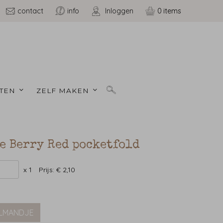
contact
info
Inloggen
0
TEN 
ZELF MAKEN 
e Berry Red pocketfold
x 1
Prijs:
€ 2,10
ELMANDJE