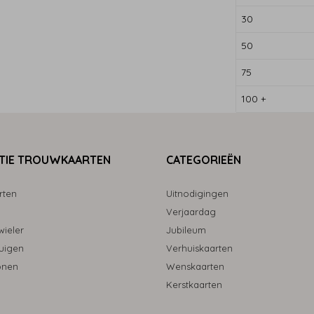
30
50
75
100 +
TIE TROUWKAARTEN
CATEGORIEËN
rten
Uitnodigingen
Verjaardag
ieler
Jubileum
uigen
Verhuiskaarten
onen
Wenskaarten
Kerstkaarten