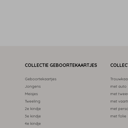
COLLECTIE GEBOORTEKAARTJES
COLLEC
Geboortekaartjes
Trouwkaa
Jongens
met auto
Meisjes
met tweew
Tweeling
met vaart
2e kindje
met pers
3e kindje
met folie
4e kindje