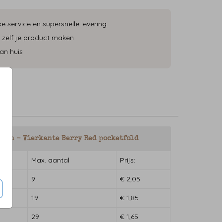
ke service en supersnelle levering
 zelf je product maken
an huis
jzen - Vierkante Berry Red pocketfold
Max. aantal
Prijs:
9
€ 2,05
19
€ 1,85
29
€ 1,65