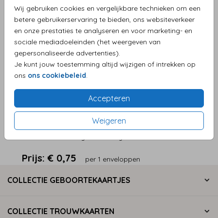
Aantal
x 1 enveloppen
Prijs:
€ 0,75
Wij gebruiken cookies en vergelijkbare technieken om een
betere gebruikerservaring te bieden, ons websiteverkeer
en onze prestaties te analyseren en voor marketing- en
sociale mediadoeleinden (het weergeven van
gepersonaliseerde advertenties).
Persoonlijke service en supersnelle levering
Je kunt jouw toestemming altijd wijzigen of intrekken op
Eenvoudig zelf je product maken
ons
ons cookiebeleid
.
Levering aan huis
Accepteren
Weigeren
OMSCHRIJVING
Donkerblauw met gouden inlay 22 x 11
Prijs:
€ 0,75
per 1 enveloppen
COLLECTIE GEBOORTEKAARTJES
COLLECTIE TROUWKAARTEN