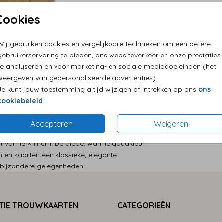
Cookies
Persoonlij
Eenvoudig
Wij gebruiken cookies en vergelijkbare technieken om een betere
Levering a
gebruikerservaring te bieden, ons websiteverkeer en onze prestaties
te analyseren en voor marketing- en sociale mediadoeleinden (het
weergeven van gepersonaliseerde advertenties).
Je kunt jouw toestemming altijd wijzigen of intrekken op ons
ons
cookiebeleid
.
Accepteren
Weigeren
Prijs:
€ 0,6
t van 15 × 11 cm. De diepe, warme goudkleur
n en kaarten een klassieke, elegante
re bijzondere gelegenheden.
TIE TROUWKAARTEN
CATEGORIEËN