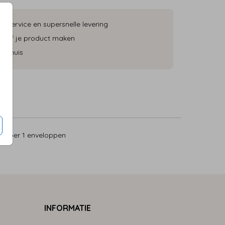
ke service en supersnelle levering
 zelf je product maken
an huis
5
per 1 enveloppen
INFORMATIE