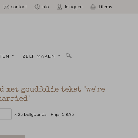
contact
info
Inloggen
0
TEN 
ZELF MAKEN 
d met goudfolie tekst "we're
married"
x 25 bellybands
Prijs:
€ 8,95