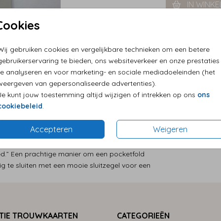
IN WINK
Cookies
Persoonlij
Wij gebruiken cookies en vergelijkbare technieken om een betere
Eenvoudig
gebruikerservaring te bieden, ons websiteverkeer en onze prestaties
Levering a
te analyseren en voor marketing- en sociale mediadoeleinden (het
weergeven van gepersonaliseerde advertenties).
Je kunt jouw toestemming altijd wijzigen of intrekken op ons
ons
cookiebeleid
.
Accepteren
Weigeren
Prijs:
€ 8,9
e bellyband van transparant kalkpapier,
ied.” Een prachtige manier om een pocketfold
ig te sluiten met een mooie sluitzegel voor een
TIE TROUWKAARTEN
CATEGORIEËN