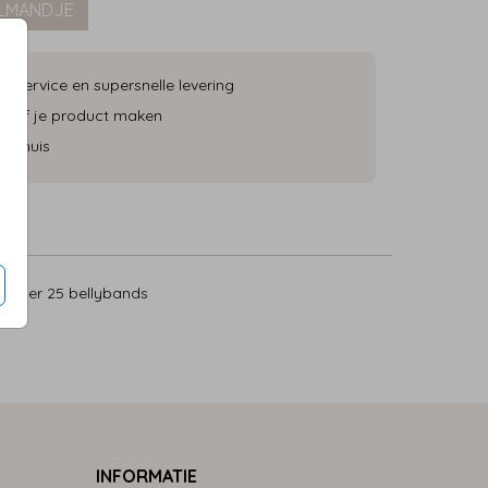
ELMANDJE
ke service en supersnelle levering
 zelf je product maken
an huis
5
per 25 bellybands
INFORMATIE