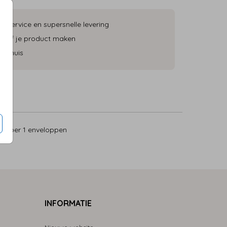
ke service en supersnelle levering
 zelf je product maken
an huis
5
per 1 enveloppen
INFORMATIE