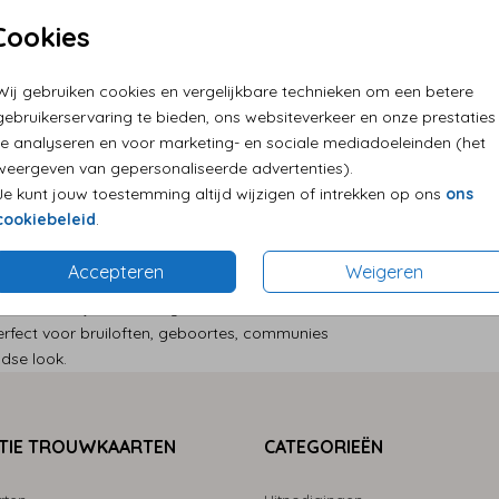
Cookies
Persoonlij
Eenvoudig
Wij gebruiken cookies en vergelijkbare technieken om een betere
Levering a
gebruikerservaring te bieden, ons websiteverkeer en onze prestaties
te analyseren en voor marketing- en sociale mediadoeleinden (het
weergeven van gepersonaliseerde advertenties).
Je kunt jouw toestemming altijd wijzigen of intrekken op ons
ons
cookiebeleid
.
Accepteren
Weigeren
Prijs:
€ 0,4
cm. Deze stijlvolle kleur geeft een moderne en
Perfect voor bruiloften, geboortes, communies
dse look.
TIE TROUWKAARTEN
CATEGORIEËN