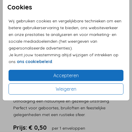
Cookies
Helaas is dit product tijdelijk uitverkocht!
Heb je vragen? Neem dan contact met ons op.
Wij gebruiken cookies en vergelijkbare technieken om een
betere gebruikerservaring te bieden, ons websiteverkeer
en onze prestaties te analyseren en voor marketing- en
Persoonlijke service en supersnelle levering
sociale mediadoeleinden (het weergeven van
Eenvoudig zelf je product maken
gepersonaliseerde advertenties).
Je kunt jouw toestemming altijd wijzigen of intrekken op
Levering aan huis
ons
ons cookiebeleid
.
Accepteren
OMSCHRIJVING
Warme oker envelop in langwerpig formaat van 15,6 ×
Weigeren
22 cm. De levendige, aardse kleur geeft je kaart of
uitnodiging een natuurlijke en gezellige uitstraling.
Perfect voor geboortes, bruiloften en feestelijke
gelegenheden met een rustieke sfeer.
Prijs:
€ 0,50
per 1 enveloppen