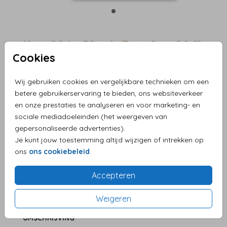
Metallic Blush Envelop 12 X
Cookies
12
Wij gebruiken cookies en vergelijkbare technieken om een
Aantal
x 1 enveloppen
Prijs:
€ 0,60
betere gebruikerservaring te bieden, ons websiteverkeer
en onze prestaties te analyseren en voor marketing- en
sociale mediadoeleinden (het weergeven van
gepersonaliseerde advertenties).
Je kunt jouw toestemming altijd wijzigen of intrekken op
Persoonlijke service en supersnelle levering
ons
ons cookiebeleid
.
Eenvoudig zelf je product maken
Accepteren
Levering aan huis
Weigeren
OMSCHRIJVING