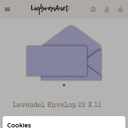
Lavendel Envelop 22 X 11
Aantal
x 1 enveloppen
Prijs:
€ 0,45
Cookies