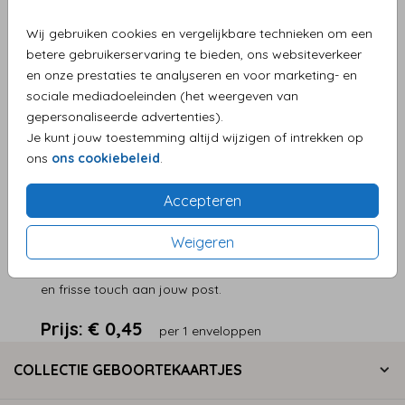
Wij gebruiken cookies en vergelijkbare technieken om een
betere gebruikerservaring te bieden, ons websiteverkeer
en onze prestaties te analyseren en voor marketing- en
Persoonlijke service en supersnelle levering
sociale mediadoeleinden (het weergeven van
Eenvoudig zelf je product maken
gepersonaliseerde advertenties).
Levering aan huis
Je kunt jouw toestemming altijd wijzigen of intrekken op
ons
ons cookiebeleid
.
Accepteren
OMSCHRIJVING
Zachte lavendel envelop van 22 × 11 cm, ideaal voor
Weigeren
uitnodigingen en kaarten met een rustige, verfijnde
uitstraling. De subtiele paarse tint geeft een elegante
en frisse touch aan jouw post.
Prijs:
€ 0,45
per 1 enveloppen
COLLECTIE GEBOORTEKAARTJES