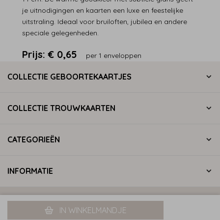
je uitnodigingen en kaarten een luxe en feestelijke
uitstraling. Ideaal voor bruiloften, jubilea en andere
speciale gelegenheden.
Prijs:
€ 0,65
per 1 enveloppen
COLLECTIE GEBOORTEKAARTJES
COLLECTIE TROUWKAARTEN
CATEGORIEËN
INFORMATIE
Privacy statement
Algemene voorwaarden
IN WINKELMANDJE
Cookiebeleid
© 2026 LiefsvanAnet