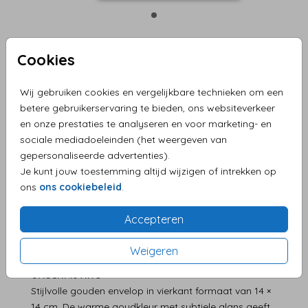
Cookies
Envelop Goud 14 X 14
Wij gebruiken cookies en vergelijkbare technieken om een
Aantal
x 1 enveloppen
Prijs:
€ 0,65
betere gebruikerservaring te bieden, ons websiteverkeer
en onze prestaties te analyseren en voor marketing- en
sociale mediadoeleinden (het weergeven van
gepersonaliseerde advertenties).
Je kunt jouw toestemming altijd wijzigen of intrekken op
Persoonlijke service en supersnelle levering
ons
ons cookiebeleid
.
Eenvoudig zelf je product maken
Levering aan huis
Accepteren
Weigeren
OMSCHRIJVING
Stijlvolle gouden envelop in vierkant formaat van 14 ×
14 cm. De warme goudkleur met subtiele glans geeft