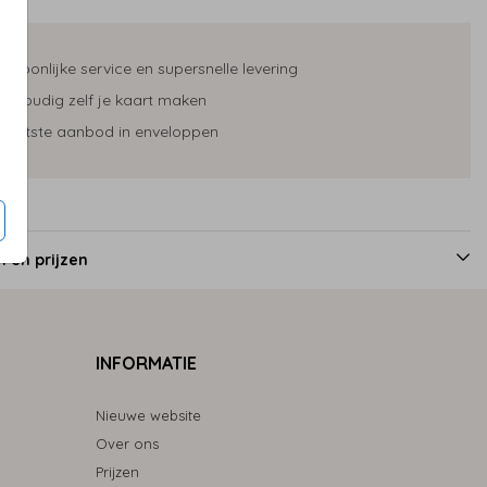
ersoonlijke service en supersnelle levering
envoudig zelf je kaart maken
rootste aanbod in enveloppen
 en prijzen
INFORMATIE
Nieuwe website
Over ons
Prijzen