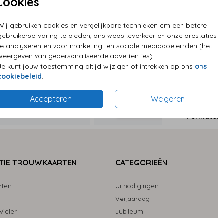
Cookies
Wij gebruiken cookies en vergelijkbare technieken om een betere
P
gebruikerservaring te bieden, ons websiteverkeer en onze prestaties
E
te analyseren en voor marketing- en sociale mediadoeleinden (het
weergeven van gepersonaliseerde advertenties).
G
Je kunt jouw toestemming altijd wijzigen of intrekken op ons
ons
cookiebeleid
.
Accepteren
Weigeren
Formaten
TIE TROUWKAARTEN
CATEGORIEËN
rten
Uitnodigingen
Verjaardag
ieler
Jubileum