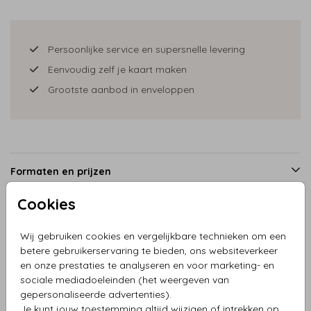
Persoonlijke service en supersnelle levering
Eenvoudig zelf je kaart maken
Grootste aanbod in enveloppen
Formaten en prijzen
Cookies
Productinformatie
Wij gebruiken cookies en vergelijkbare technieken om een
betere gebruikerservaring te bieden, ons websiteverkeer
en onze prestaties te analyseren en voor marketing- en
Omschrijving
sociale mediadoeleinden (het weergeven van
Kerstkaart vw busje rood met kerstman en pakjes
gepersonaliseerde advertenties).
Je kunt jouw toestemming altijd wijzigen of intrekken op