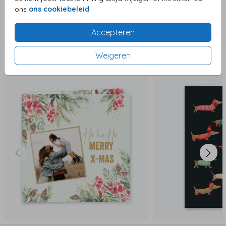
ons
ons cookiebeleid
.
Collectie
Kerstkaarten
Accepteren
Weigeren
Deze zijn ook leuk!