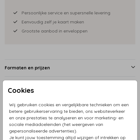
Persoonlijke service en supersnelle levering
Eenvoudig zelf je kaart maken
Grootste aanbod in enveloppen
Formaten en prijzen
Cookies
Productinformatie
Wij gebruiken cookies en vergelijkbare technieken om een
Omschrijving
betere gebruikerservaring te bieden, ons websiteverkeer
en onze prestaties te analyseren en voor marketing- en
Kerstkaart tractor met stel en lampjes, deze kaart is naar
sociale mediadoeleinden (het weergeven van
wens samen te stellen.
gepersonaliseerde advertenties).
Je kunt jouw toestemming altijd wijzigen of intrekken op