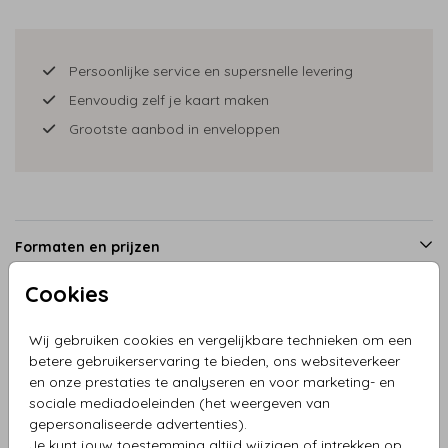
Persoonlijke service en supersnelle levering
Eenvoudig zelf je kaart maken
Grootste aanbod in enveloppen
Formaten en prijzen
Cookies
Productinformatie
Wij gebruiken cookies en vergelijkbare technieken om een
betere gebruikerservaring te bieden, ons websiteverkeer
en onze prestaties te analyseren en voor marketing- en
Omschrijving
sociale mediadoeleinden (het weergeven van
Kerstkaart roodbruine kater met kerstmuts
gepersonaliseerde advertenties).
Je kunt jouw toestemming altijd wijzigen of intrekken op