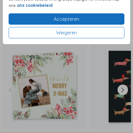
ons
ons cookiebeleid
.
Collectie
Kerstkaarten
Accepteren
Weigeren
Deze zijn ook leuk!