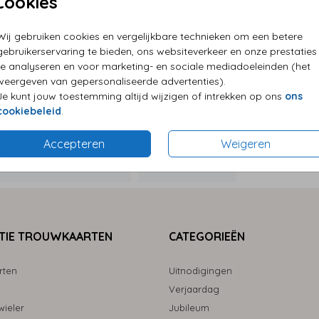
Cookies
P
Wij gebruiken cookies en vergelijkbare technieken om een betere
E
gebruikerservaring te bieden, ons websiteverkeer en onze prestaties
G
te analyseren en voor marketing- en sociale mediadoeleinden (het
weergeven van gepersonaliseerde advertenties).
Je kunt jouw toestemming altijd wijzigen of intrekken op ons
ons
cookiebeleid
.
Accepteren
Weigeren
Formaten
TIE TROUWKAARTEN
CATEGORIEËN
rten
Uitnodigingen
Verjaardag
ieler
Jubileum