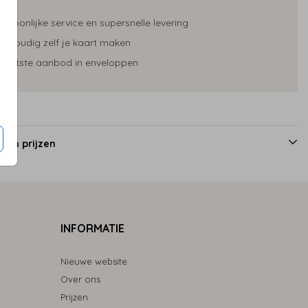
ersoonlijke service en supersnelle levering
envoudig zelf je kaart maken
Schaatsen
rootste aanbod in enveloppen
 en prijzen
INFORMATIE
Nieuwe website
Over ons
Prijzen