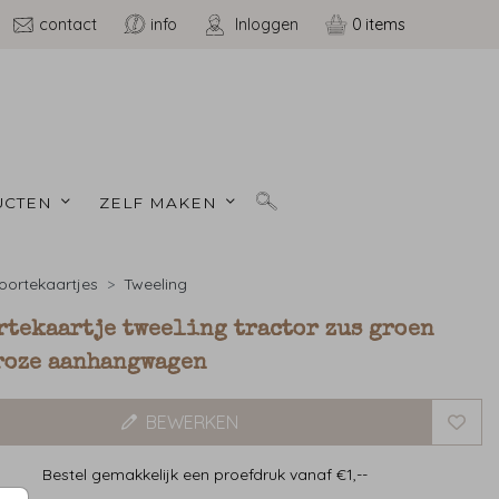
contact
info
Inloggen
0
CTEN 
ZELF MAKEN 
ortekaartjes
Tweeling
rtekaartje tweeling tractor zus groen
roze aanhangwagen
BEWERKEN
Bestel gemakkelijk een proefdruk vanaf €1,--