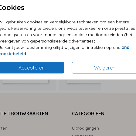
Cookies
P
Wij gebruiken cookies en vergelijkbare technieken om een betere
E
gebruikerservaring te bieden, ons websiteverkeer en onze prestaties
te analyseren en voor marketing- en sociale mediadoeleinden (het
G
weergeven van gepersonaliseerde advertenties).
Je kunt jouw toestemming altijd wijzigen of intrekken op ons
ons
cookiebeleid
.
Accepteren
Weigeren
Formaten
TIE TROUWKAARTEN
CATEGORIEËN
rten
Uitnodigingen
Verjaardag