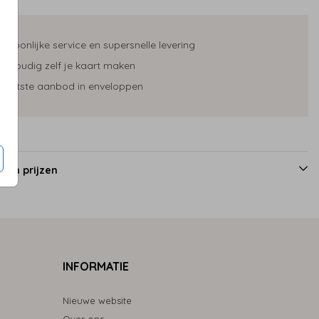
ersoonlijke service en supersnelle levering
envoudig zelf je kaart maken
rootste aanbod in enveloppen
 en prijzen
INFORMATIE
Nieuwe website
Over ons