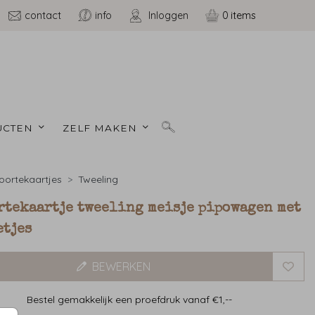
contact
info
Inloggen
0
CTEN 
ZELF MAKEN 
ortekaartjes
Tweeling
rtekaartje tweeling meisje pipowagen met
etjes
BEWERKEN
Bestel gemakkelijk een proefdruk vanaf €1,--