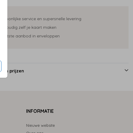
ersoonlijke service en supersnelle levering
envoudig zelf je kaart maken
rootste aanbod in enveloppen
 en prijzen
INFORMATIE
Nieuwe website
Over ons