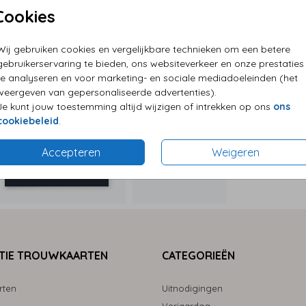
Cookies
P
Wij gebruiken cookies en vergelijkbare technieken om een betere
E
gebruikerservaring te bieden, ons websiteverkeer en onze prestaties
te analyseren en voor marketing- en sociale mediadoeleinden (het
G
weergeven van gepersonaliseerde advertenties).
Je kunt jouw toestemming altijd wijzigen of intrekken op ons
ons
cookiebeleid
.
Accepteren
Weigeren
Formaten
TIE TROUWKAARTEN
CATEGORIEËN
rten
Uitnodigingen
Verjaardag