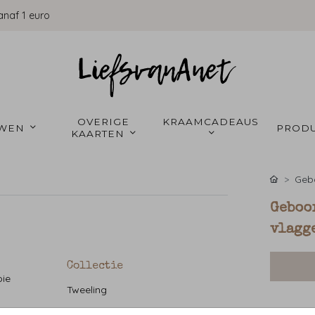
anaf 1 euro
OVERIGE 
KRAAMCADEAUS 
WEN 
PRODU
KAARTEN 
Gebo
Geboo
vlagg
Collectie
oie
Tweeling