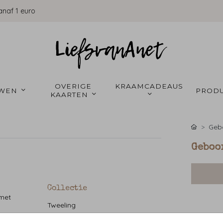
anaf 1 euro
OVERIGE 
KRAAMCADEAUS 
WEN 
PRODU
KAARTEN 
Gebo
Geboor
Collectie
 met
Tweeling