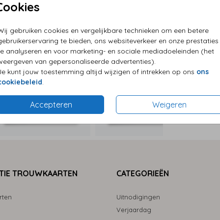
Cookies
P
Wij gebruiken cookies en vergelijkbare technieken om een betere
E
gebruikerservaring te bieden, ons websiteverkeer en onze prestaties
G
te analyseren en voor marketing- en sociale mediadoeleinden (het
weergeven van gepersonaliseerde advertenties).
Je kunt jouw toestemming altijd wijzigen of intrekken op ons
ons
cookiebeleid
.
Formaten
Accepteren
Weigeren
TIE TROUWKAARTEN
CATEGORIEËN
rten
Uitnodigingen
Verjaardag