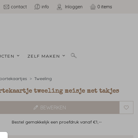
contact
info
Inloggen
0
CTEN 
ZELF MAKEN 
ortekaartjes
Tweeling
tekaartje tweeling meisje met takjes
BEWERKEN
Bestel gemakkelijk een proefdruk vanaf €1,--