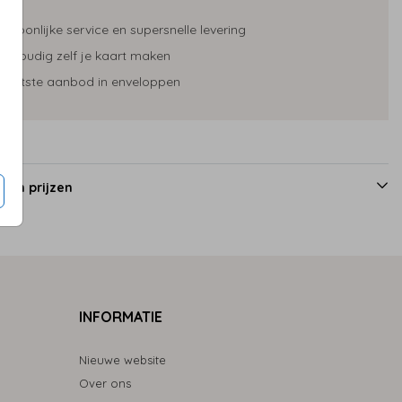
ersoonlijke service en supersnelle levering
envoudig zelf je kaart maken
rootste aanbod in enveloppen
 en prijzen
INFORMATIE
Nieuwe website
Over ons