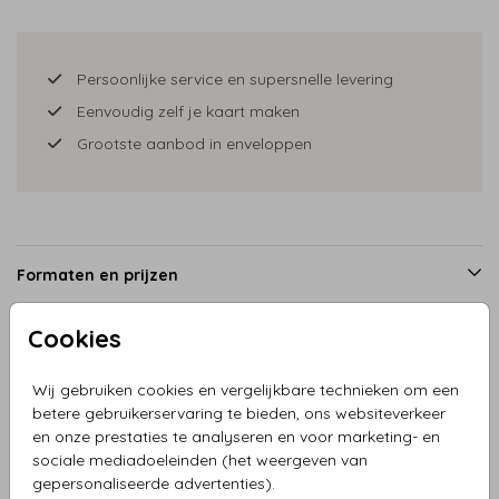
Persoonlijke service en supersnelle levering
Eenvoudig zelf je kaart maken
Grootste aanbod in enveloppen
Formaten en prijzen
Cookies
Productinformatie
Wij gebruiken cookies en vergelijkbare technieken om een
betere gebruikerservaring te bieden, ons websiteverkeer
Omschrijving
en onze prestaties te analyseren en voor marketing- en
sociale mediadoeleinden (het weergeven van
Geboortekaartje meisje tweeling op rotan wiegje en
gepersonaliseerde advertenties).
knuffels. Lief en schattig kaartje met wolkje en ballonnen