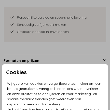
Persoonlijke service en supersnelle levering
Eenvoudig zelf je kaart maken
Grootste aanbod in enveloppen
Formaten en prijzen
Cookies
Productinformatie
Wij gebruiken cookies en vergelijkbare technieken om een
betere gebruikerservaring te bieden, ons websiteverkeer
en onze prestaties te analyseren en voor marketing- en
Omschrijving
sociale mediadoeleinden (het weergeven van
Geboortekaartje landschap bergen roze
gepersonaliseerde advertenties).
Je kunt jouw toestemming altijd wijzigen of intrekken op