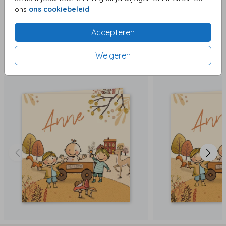
ons
ons cookiebeleid
.
Collectie
Meisjeskaart
Accepteren
Weigeren
Deze zijn ook leuk!