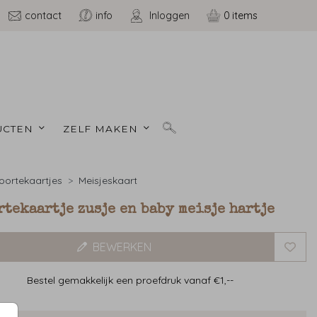
contact
info
Inloggen
0
CTEN 
ZELF MAKEN 
ortekaartjes
Meisjeskaart
tekaartje zusje en baby meisje hartje
BEWERKEN
Bestel gemakkelijk een proefdruk vanaf €1,--