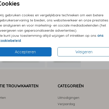
Cookies
P
Wij gebruiken cookies en vergelijkbare technieken om een betere
E
gebruikerservaring te bieden, ons websiteverkeer en onze prestaties
G
te analyseren en voor marketing- en sociale mediadoeleinden (het
weergeven van gepersonaliseerde advertenties).
Je kunt jouw toestemming altijd wijzigen of intrekken op ons
ons
cookiebeleid
.
Formaten
Accepteren
Weigeren
TIE TROUWKAARTEN
CATEGORIEËN
rten
Uitnodigingen
Verjaardag