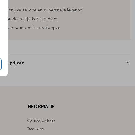
ersoonlijke service en supersnelle levering
envoudig zelf je kaart maken
rootste aanbod in enveloppen
 en prijzen
INFORMATIE
Nieuwe website
Over ons