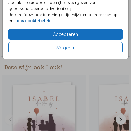
sociale mediadoeleinden (het weergeven van
baby en glinsterende maan, perfect voor de aankondiging
gepersonaliseerde advertenties).
van de geboorte van jullie dochter. De illustratieve stijl en
Je kunt jouw toestemming altijd wijzigen of intrekken op
het gebruik van koperfolie en rosegoudaccenten geven dit
Toon meer
ons
ons cookiebeleid
.
kaartje een luxe uitstraling.
Accepteren
Collectie
Weigeren
Meisjeskaart
Deze zijn ook leuk!