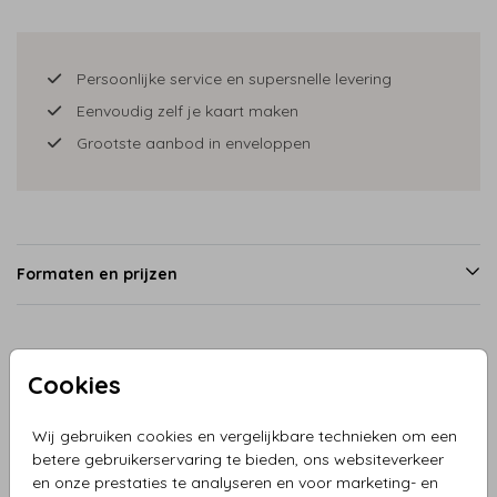
Persoonlijke service en supersnelle levering
Eenvoudig zelf je kaart maken
Grootste aanbod in enveloppen
Formaten en prijzen
Productinformatie
Cookies
Omschrijving
Wij gebruiken cookies en vergelijkbare technieken om een
betere gebruikerservaring te bieden, ons websiteverkeer
Onze prachtige collectie geboortekaartjes voor meisjes
en onze prestaties te analyseren en voor marketing- en
omvat dit unieke kaartje met een wereldbol, schattige