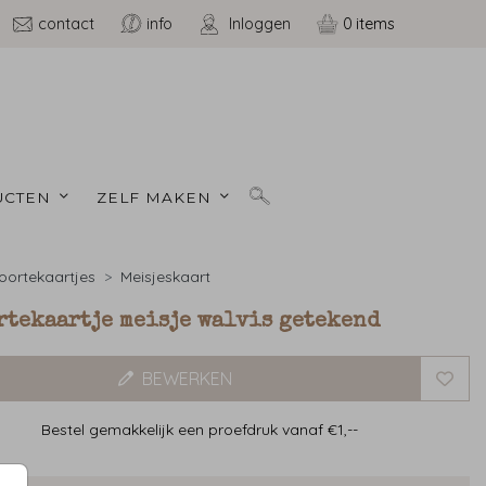
contact
info
Inloggen
0
CTEN 
ZELF MAKEN 
ortekaartjes
Meisjeskaart
rtekaartje meisje walvis getekend
BEWERKEN
Bestel gemakkelijk een proefdruk vanaf €1,--