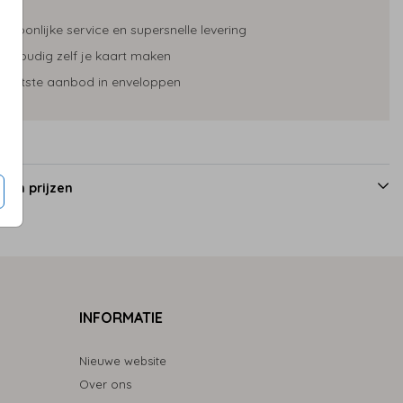
ersoonlijke service en supersnelle levering
envoudig zelf je kaart maken
rootste aanbod in enveloppen
 en prijzen
INFORMATIE
Nieuwe website
Over ons