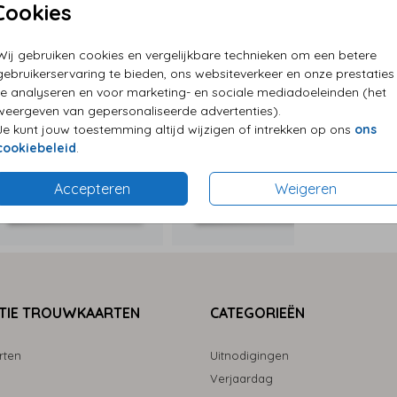
Cookies
P
Wij gebruiken cookies en vergelijkbare technieken om een betere
E
gebruikerservaring te bieden, ons websiteverkeer en onze prestaties
G
te analyseren en voor marketing- en sociale mediadoeleinden (het
weergeven van gepersonaliseerde advertenties).
Je kunt jouw toestemming altijd wijzigen of intrekken op ons
ons
cookiebeleid
.
Formaten
Accepteren
Weigeren
TIE TROUWKAARTEN
CATEGORIEËN
rten
Uitnodigingen
Verjaardag