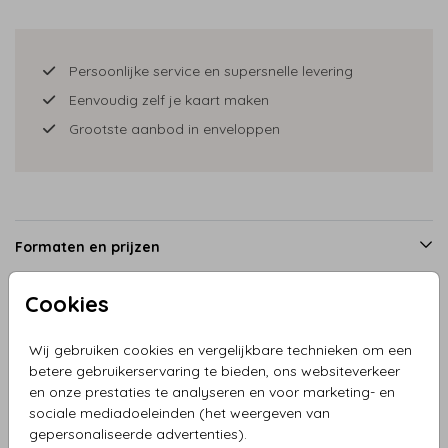
Persoonlijke service en supersnelle levering
Eenvoudig zelf je kaart maken
Grootste aanbod in enveloppen
Formaten en prijzen
Cookies
Productinformatie
Wij gebruiken cookies en vergelijkbare technieken om een
betere gebruikerservaring te bieden, ons websiteverkeer
Omschrijving
en onze prestaties te analyseren en voor marketing- en
sociale mediadoeleinden (het weergeven van
Geboortekaartje meisje tipi tent warmroze met vlaggetjes
gepersonaliseerde advertenties).
en watercolor