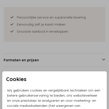
Persoonlijke service en supersnelle levering
Eenvoudig zelf je kaart maken
Grootste aanbod in enveloppen
Formaten en prijzen
Cookies
Productinformatie
Wij gebruiken cookies en vergelijkbare technieken om een
Omschrijving
betere gebruikerservaring te bieden, ons websiteverkeer
en onze prestaties te analyseren en voor marketing- en
Geboortekaartje meisje in rotan wiegje met regenboog,
sociale mediadoeleinden (het weergeven van
knuffels, broertjes en zusje en ouders. In de clipart staan