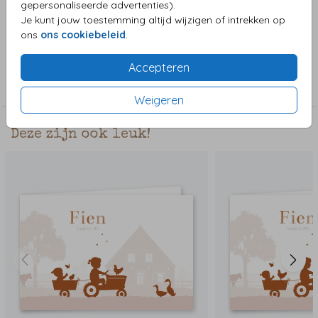
gepersonaliseerde advertenties).
vele leuke ouders die je kunt uitzoeken. Teksten zijn ook
Je kunt jouw toestemming altijd wijzigen of intrekken op
naar wens aanpasbaar.
ons
ons cookiebeleid
.
Collectie
Accepteren
Meisjeskaart
Weigeren
Deze zijn ook leuk!