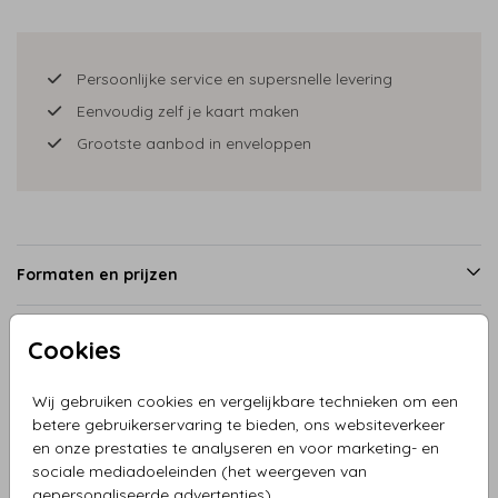
Persoonlijke service en supersnelle levering
Eenvoudig zelf je kaart maken
Grootste aanbod in enveloppen
Formaten en prijzen
Cookies
Productinformatie
Wij gebruiken cookies en vergelijkbare technieken om een
betere gebruikerservaring te bieden, ons websiteverkeer
Omschrijving
en onze prestaties te analyseren en voor marketing- en
Geboortekaartje meisje rotan wiegje en broertje met
sociale mediadoeleinden (het weergeven van
natuur, vlinder, libelle en vele bloemen zorgen voor een
gepersonaliseerde advertenties).