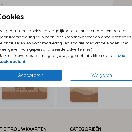
je
P
Cookies
E
G
Wij gebruiken cookies en vergelijkbare technieken om een betere
gebruikerservaring te bieden, ons websiteverkeer en onze prestaties
te analyseren en voor marketing- en sociale mediadoeleinden (het
weergeven van gepersonaliseerde advertenties).
Je kunt jouw toestemming altijd wijzigen of intrekken op ons
ons
cookiebeleid
.
Formaten
Accepteren
Weigeren
TIE TROUWKAARTEN
CATEGORIEËN