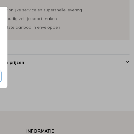
ersoonlijke service en supersnelle levering
envoudig zelf je kaart maken
rootste aanbod in enveloppen
 en prijzen
INFORMATIE