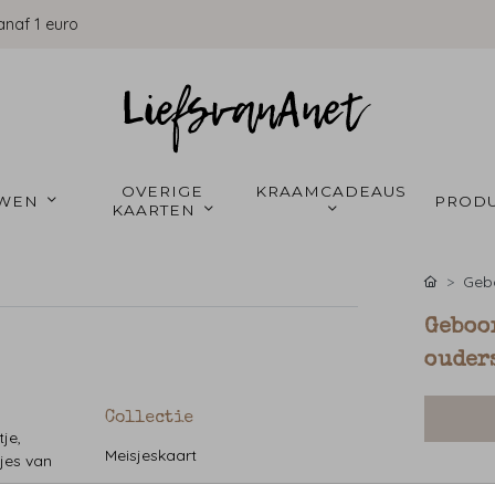
anaf 1 euro
OVERIGE 
KRAAMCADEAUS 
WEN 
PRODU
KAARTEN 
Gebo
Geboor
ouders
Collectie
je,
Meisjeskaart
tjes van