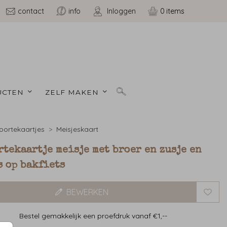
contact
info
Inloggen
0
CTEN 
ZELF MAKEN 
ortekaartjes
Meisjeskaart
tekaartje meisje met broer en zusje en
 op bakfiets
BEWERKEN
Bestel gemakkelijk een proefdruk vanaf €1,--