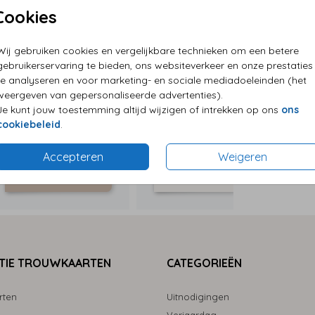
Cookies
P
Wij gebruiken cookies en vergelijkbare technieken om een betere
E
gebruikerservaring te bieden, ons websiteverkeer en onze prestaties
te analyseren en voor marketing- en sociale mediadoeleinden (het
G
weergeven van gepersonaliseerde advertenties).
Je kunt jouw toestemming altijd wijzigen of intrekken op ons
ons
cookiebeleid
.
Accepteren
Weigeren
Formaten
TIE TROUWKAARTEN
CATEGORIEËN
rten
Uitnodigingen
Verjaardag