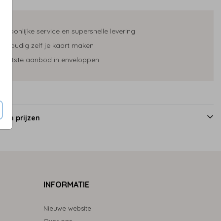
ersoonlijke service en supersnelle levering
envoudig zelf je kaart maken
rootste aanbod in enveloppen
 en prijzen
INFORMATIE
Nieuwe website
Over ons