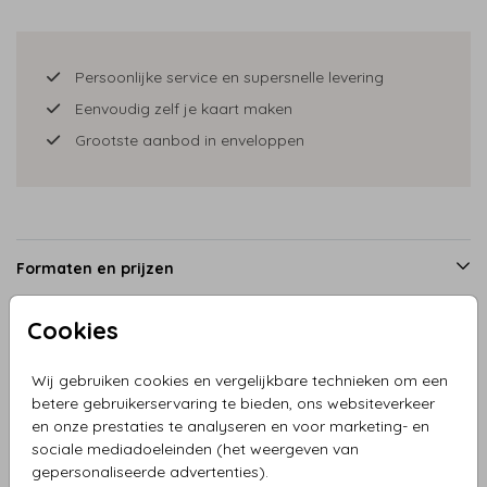
Persoonlijke service en supersnelle levering
Eenvoudig zelf je kaart maken
Grootste aanbod in enveloppen
Formaten en prijzen
Cookies
Productinformatie
Wij gebruiken cookies en vergelijkbare technieken om een
betere gebruikerservaring te bieden, ons websiteverkeer
Omschrijving
en onze prestaties te analyseren en voor marketing- en
sociale mediadoeleinden (het weergeven van
Geboortekaartje meisje op wip met broertje en boom met
gepersonaliseerde advertenties).
hartjes en bloemen. Wat een heerlijk kaartje!