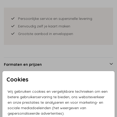
Persoonlijke service en supersnelle levering
Eenvoudig zelf je kaart maken
Grootste aanbod in enveloppen
Formaten en prijzen
Cookies
Productinformatie
Wij gebruiken cookies en vergelijkbare technieken om een
betere gebruikerservaring te bieden, ons websiteverkeer
Omschrijving
en onze prestaties te analyseren en voor marketing- en
sociale mediadoeleinden (het weergeven van
Geboortekaartje meisje in ledikant met zusje op krukje,
gepersonaliseerde advertenties).
lieve knuffels maken het af.