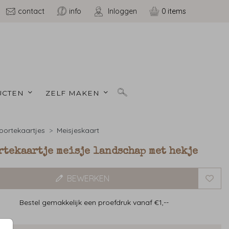
contact
info
Inloggen
0
CTEN 
ZELF MAKEN 
ortekaartjes
Meisjeskaart
tekaartje meisje landschap met hekje
BEWERKEN
Bestel gemakkelijk een proefdruk vanaf €1,--