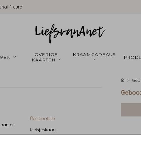
anaf 1 euro
OVERIGE 
KRAAMCADEAUS 
WEN 
PRODU
KAARTEN 
Gebo
Geboor
Collectie
taan er
Meisjeskaart