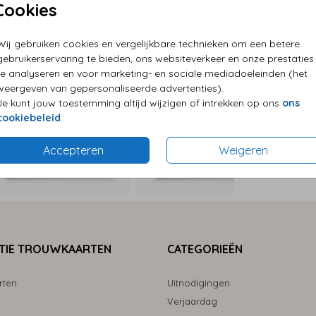
Cookies
P
Wij gebruiken cookies en vergelijkbare technieken om een betere
E
gebruikerservaring te bieden, ons websiteverkeer en onze prestaties
G
te analyseren en voor marketing- en sociale mediadoeleinden (het
weergeven van gepersonaliseerde advertenties).
Je kunt jouw toestemming altijd wijzigen of intrekken op ons
ons
cookiebeleid
.
Formaten
Accepteren
Weigeren
TIE TROUWKAARTEN
CATEGORIEËN
rten
Uitnodigingen
Verjaardag