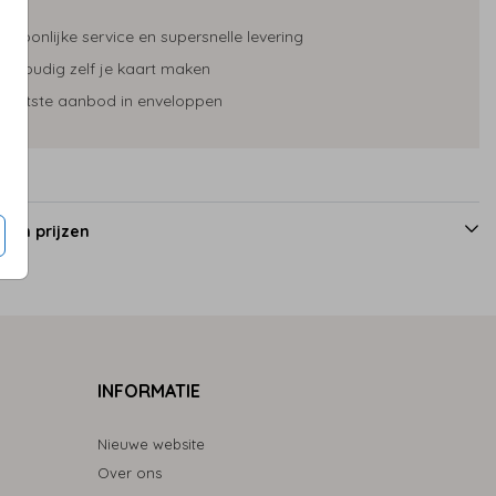
ersoonlijke service en supersnelle levering
envoudig zelf je kaart maken
rootste aanbod in enveloppen
 en prijzen
INFORMATIE
Nieuwe website
Over ons