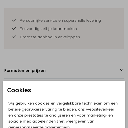
Persoonlijke service en supersnelle levering
Eenvoudig zelf je kaart maken
Grootste aanbod in enveloppen
Formaten en prijzen
Cookies
Productinformatie
Wij gebruiken cookies en vergelijkbare technieken om een
betere gebruikerservaring te bieden, ons websiteverkeer
Omschrijving
en onze prestaties te analyseren en voor marketing- en
Geboortekaartje meisje landschap beer, hert, eekhoorn,
sociale mediadoeleinden (het weergeven van
konijn en andere bosdieren. De kaart is zelf aan te passen
gepersonaliseerde advertenties).