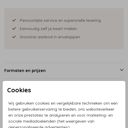
Persoonlijke service en supersnelle levering
Eenvoudig zelf je kaart maken
Grootste aanbod in enveloppen
Formaten en prijzen
Cookies
Productinformatie
Wij gebruiken cookies en vergelijkbare technieken om een
betere gebruikerservaring te bieden, ons websiteverkeer
Omschrijving
en onze prestaties te analyseren en voor marketing- en
Geboortekaartje meisje jungle met giraf, olifant, aap en
sociale mediadoeleinden (het weergeven van
vogel. Mooi strak enkel staand geboortekaartje die geheel
gepersonaliseerde advertenties).