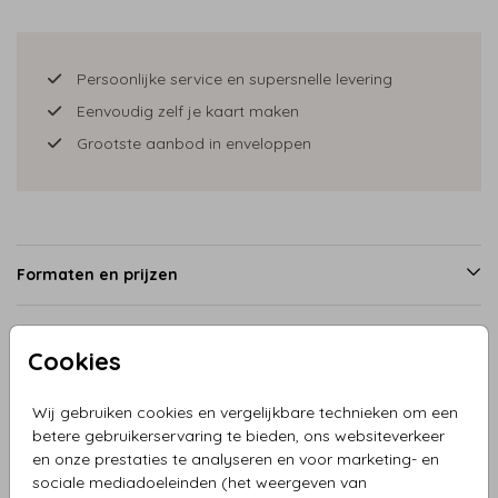
Persoonlijke service en supersnelle levering
Eenvoudig zelf je kaart maken
Grootste aanbod in enveloppen
Formaten en prijzen
Cookies
Productinformatie
Wij gebruiken cookies en vergelijkbare technieken om een
Omschrijving
betere gebruikerservaring te bieden, ons websiteverkeer
en onze prestaties te analyseren en voor marketing- en
Geboortekaartje meisje in rotan wiegje met regenboog,
sociale mediadoeleinden (het weergeven van
knuffels, zusje en ouders. In de clipart staan vele leuke