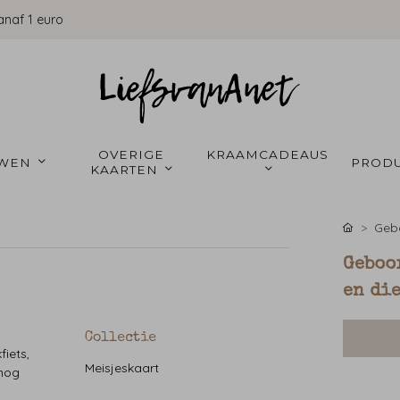
anaf 1 euro
OVERIGE 
KRAAMCADEAUS 
WEN 
PRODU
KAARTEN 
Gebo
Geboo
en di
Collectie
iets,
Meisjeskaart
 nog