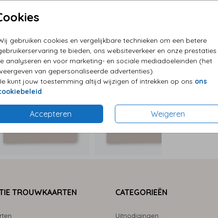
Cookies
P
Wij gebruiken cookies en vergelijkbare technieken om een betere
E
gebruikerservaring te bieden, ons websiteverkeer en onze prestaties
G
te analyseren en voor marketing- en sociale mediadoeleinden (het
weergeven van gepersonaliseerde advertenties).
Je kunt jouw toestemming altijd wijzigen of intrekken op ons
ons
cookiebeleid
.
Accepteren
Weigeren
Formaten
TIE TROUWKAARTEN
CATEGORIEËN
rten
Uitnodigingen