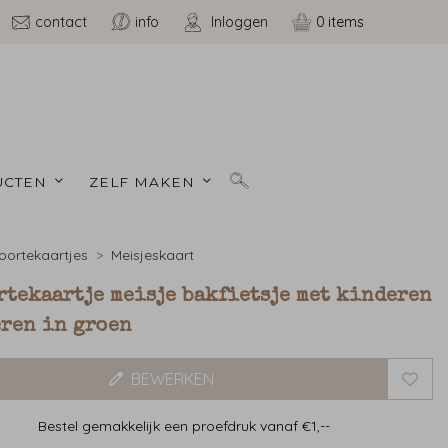
contact
info
Inloggen
0
CTEN 
ZELF MAKEN 
ortekaartjes
Meisjeskaart
rtekaartje meisje bakfietsje met kinderen
eren in groen
BEWERKEN
Bestel gemakkelijk een proefdruk vanaf €1,--