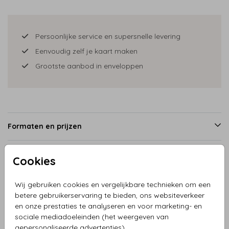
Persoonlijke service en supersnelle levering
Eenvoudig zelf je kaart maken
Grootste aanbod in enveloppen
Formaten en prijzen
Cookies
Productinformatie
Wij gebruiken cookies en vergelijkbare technieken om een
betere gebruikerservaring te bieden, ons websiteverkeer
Omschrijving
en onze prestaties te analyseren en voor marketing- en
Stoer en prachtige kleur geboortekaartje van meisje in
sociale mediadoeleinden (het weergeven van
bakfiets, grote broer fiets, zusje zit achterop. Vlinders
gepersonaliseerde advertenties).