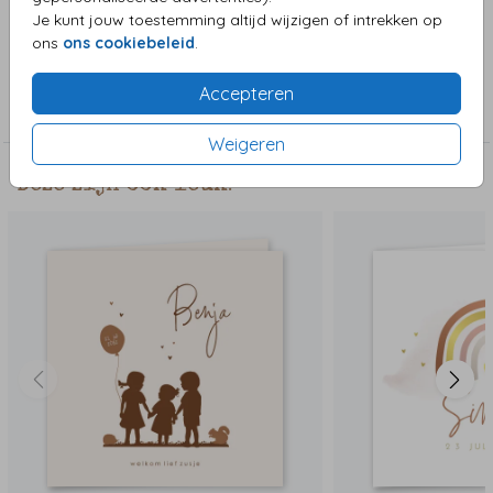
fladderen rond. Teksten zijn naar wens aanpasbaar.
Je kunt jouw toestemming altijd wijzigen of intrekken op
ons
ons cookiebeleid
.
Collectie
Accepteren
Meisjeskaart
Weigeren
Deze zijn ook leuk!