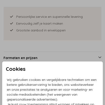
Persoonlijke service en supersnelle levering
Eenvoudig zelf je kaart maken
Grootste aanbod in enveloppen
Formaten en prijzen
Cookies
Productinformatie
Wij gebruiken cookies en vergelijkbare technieken om een
betere gebruikerservaring te bieden, ons websiteverkeer
en onze prestaties te analyseren en voor marketing- en
Omschrijving
sociale mediadoeleinden (het weergeven van
geboortekaartje lijntekening olifant hartjes
gepersonaliseerde advertenties).
Je kunt jouw toestemming altijd wijzigen of intrekken op