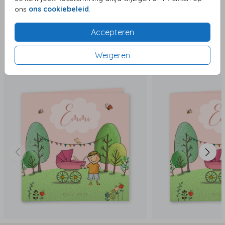
ons
ons cookiebeleid
.
Collectie
Meisjeskaart
Accepteren
Weigeren
Deze zijn ook leuk!