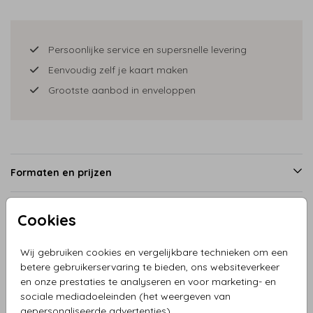
Persoonlijke service en supersnelle levering
Eenvoudig zelf je kaart maken
Grootste aanbod in enveloppen
Formaten en prijzen
Cookies
Productinformatie
Wij gebruiken cookies en vergelijkbare technieken om een
betere gebruikerservaring te bieden, ons websiteverkeer
Omschrijving
en onze prestaties te analyseren en voor marketing- en
Een lief geboortekaartje voor een meisje met lijntekening
sociale mediadoeleinden (het weergeven van
van een zusje en baby in folie. In de editor vind je andere
gepersonaliseerde advertenties).