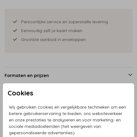
Persoonlijke service en supersnelle levering
Eenvoudig zelf je kaart maken
Grootste aanbod in enveloppen
Formaten en prijzen
Cookies
Productinformatie
Wij gebruiken cookies en vergelijkbare technieken om een
betere gebruikerservaring te bieden, ons websiteverkeer
Omschrijving
en onze prestaties te analyseren en voor marketing- en
sociale mediadoeleinden (het weergeven van
Prachtig staand geboortekaartje roze jungle, olifant, giraf
gepersonaliseerde advertenties).
en aapje met bananenbladeren.